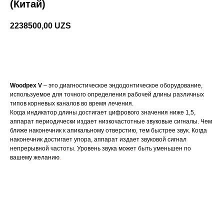
(Китай)
2238500,00
UZS
Добавить в корзину
Woodpex V
– это диагностическое эндодонтическое оборудование,
используемое для точного определения рабочей длины различных
типов корневых каналов во время лечения.
Когда индикатор длины достигает цифрового значения ниже 1,5,
аппарат периодически издает низкочастотные звуковые сигналы. Чем
ближе наконечник к апикальному отверстию, тем быстрее звук. Когда
наконечник достигает упора, аппарат издает звуковой сигнал
непрерывной частоты. Уровень звука может быть уменьшен по
вашему желанию
.